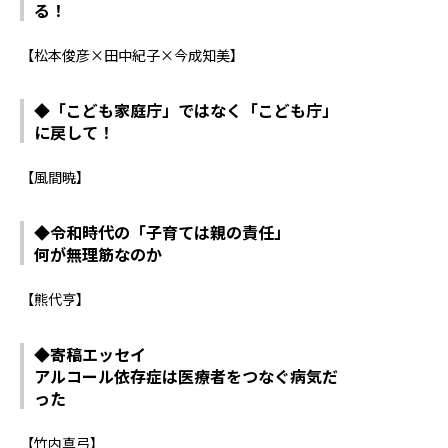
る！
【松本俊彦×田中紀子×今成知美】
◆「こども家庭庁」ではなく「こども庁」
に戻して！
【風間暁】
◆令和時代の「子育ては親の責任」
何が無理筋なのか
【熊代亨】
◆寄稿エッセイ
アルコール依存症は医療者をつなぐ病気だ
った
【竹内真弓】