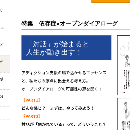
しい
特集 依存症×オープンダイアローグ
のス
「対話」が始まると
をど
人生が動き出す！
生が
アディクション支援の場で活かせるエッセンス
は感
と、私たちの原点に出会える考え方。
オープンダイアローグの可能性の扉を開く！
自分
《PART1》
どんな感じ？ まずは、やってみよう！
《PART2》
対話が「開かれている」って、どういうこと？
存症