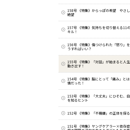
158号 《特集》からっぽの希望 やさ
絶望
157号 《特集》気持ちを切り替える11
キル！
156号 《特集》傷つけられた「怒り」
うすればいい？
155号 《特集》「対話」が始まると人
動き出す！
154号 《特集》脳にとって「痛み」と
情だった！
153号 《特集》「大丈夫」にひそむ、
を知るヒント
152号 《特集》「不機嫌」の正体を探る
151号 《特集》ヤングケアラー×依