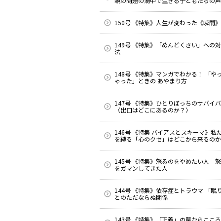
親の問題の渦中で生きる子どもたちの声
150号 《特集》人生が変わった《瞬間》
149号 《特集》「めんどくさい」への
法
148号 《特集》マンガでわかる！ 「や
ゃった」ときの あやまり方
147号 《特集》ひとりぼっちのサバイ
〈出口はどこにあるのか？〉
146号 《特集 バイアスとスキーマ》私
を縛る「心のクセ」はどこから来るのか
145号 《特集》怒るのをやめたい人 
をガマンしてきた人
144号 《特集》依存症とトラウマ 「眠
とのただならぬ関係
143号 《特集》「正義」の罠からここ