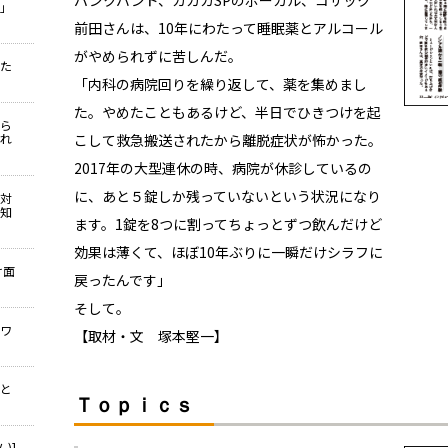
パンクバンド、ガガガSPのボーカル、コザック
示」
前田さんは、10年にわたって睡眠薬とアルコール
がやめられずに苦しんだ。
かた
「内科の病院回りを繰り返して、薬を集めまし
た。やめたこともあるけど、半日でひきつけを起
から
れ
こして救急搬送されたから離脱症状が怖かった。
2017年の大型連休の時、病院が休診しているの
に、あと５錠しか残っていないという状況になり
う対
知
ます。1錠を8つに割ってちょっとずつ飲んだけど
効果は薄くて、ほぼ10年ぶりに一瞬だけシラフに
け面
戻ったんです」
そして――。
うワ
【取材・文 塚本堅一】
病と
Ｔｏｐｉｃｓ
)]