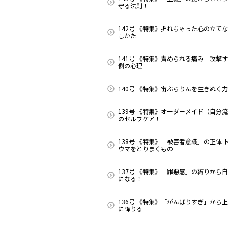
守る法則！
142号 《特集》折れちゃった心の立て
しかた
141号 《特集》責められる痛み 攻撃
側の心理
140号 《特集》宙ぶらりんを生きぬく力
139号 《特集》オーダーメイド（自分
のセルフケア！
138号 《特集》「被害者意識」の正体 
ウマをとりまくもの
137号 《特集》「罪悪感」の縛りから
になる！
136号 《特集》「がんばりすぎ」から
に降りる