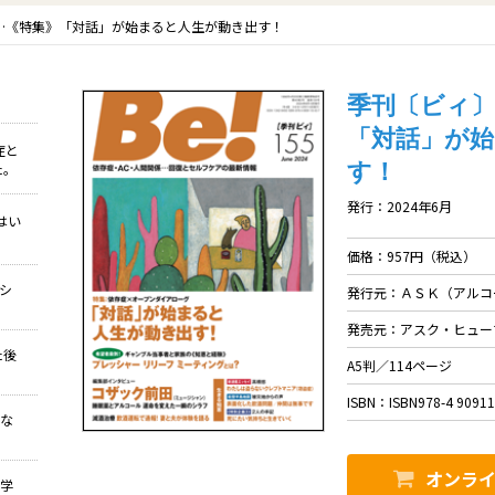
号……《特集》「対話」が始まると人生が動き出す！
季刊〔ビィ〕B
「対話」が
症と
す！
た。
発行：2024年6月
はい
価格：957円（税込）
クシ
発行元：ＡＳＫ（アルコ
発売元：アスク・ヒュー
た後
A5判／114ページ
ISBN：ISBN978-4 90911
れな
オンラ
理学