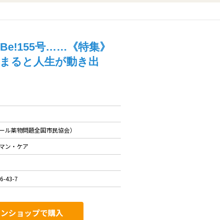
e!155号……《特集》
始まると人生が動き出
ール薬物問題全国市民協会）
マン・ケア
6-43-7
インショップで購入