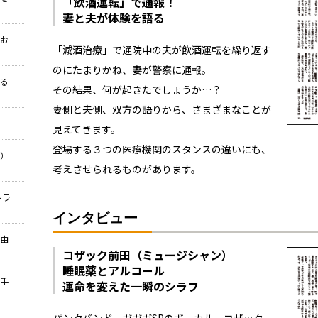
「飲酒運転」で通報！
妻と夫が体験を語る
なお
「減酒治療」で通院中の夫が飲酒運転を繰り返す
のにたまりかね、妻が警察に通報。
する
その結果、何が起きたでしょうか…？
妻側と夫側、双方の語りから、さまざまなことが
見えてきます。
登場する３つの医療機関のスタンスの違いにも、
流）
考えさせられるものがあります。
トラ
インタビュー
自由
コザック前田（ミュージシャン）
睡眠薬とアルコール
上手
運命を変えた一瞬のシラフ