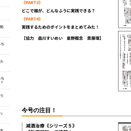
《PART3》
どこで誰が、どんなふうに実践できる？
《PART4》
対処
実践するためのポイントをまとめてみた！
【協力 森川すいめい 星野概念 斎藤環】
っち
バル
たち
？
怒り
今号の注目！
り」
減酒治療《シリーズ５》
ろを