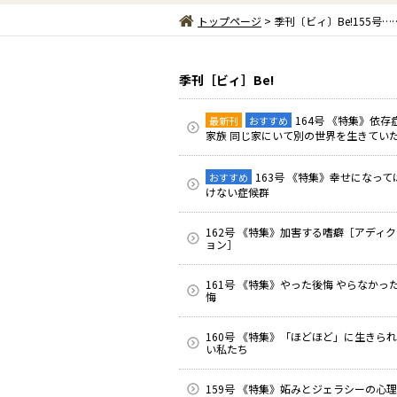
トップページ
> 季刊〔ビィ〕Be!155
季刊［ビィ］Be!
164号 《特集》依存
最新刊
おすすめ
家族 同じ家にいて別の世界を生きてい
163号 《特集》幸せになって
おすすめ
けない症候群
162号 《特集》加害する嗜癖［アディ
ョン］
161号 《特集》やった後悔 やらなかっ
悔
160号 《特集》「ほどほど」に生きら
い私たち
159号 《特集》妬みとジェラシーの心