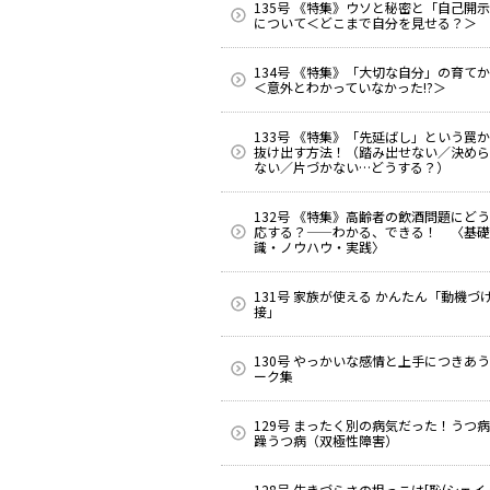
135号 《特集》ウソと秘密と「自己開
について＜どこまで自分を見せる？＞
134号 《特集》「大切な自分」の育て
＜意外とわかっていなかった!?＞
133号 《特集》「先延ばし」という罠
抜け出す方法！（踏み出せない／決めら
ない／片づかない…どうする？）
132号 《特集》高齢者の飲酒問題にど
応する？——わかる、できる！ 〈基礎
識・ノウハウ・実践〉
131号 家族が使える かんたん「動機づ
接」
130号 やっかいな感情と上手につきあ
ーク集
129号 まったく別の病気だった！うつ
躁うつ病（双極性障害）
128号 生きづらさの根っこは[恥(シェイム