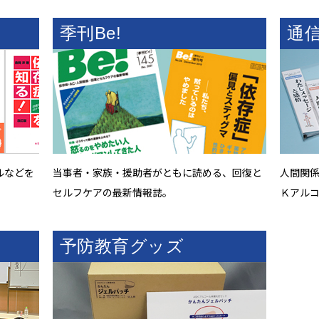
季刊Be!
通
ルなどを
当事者・家族・援助者がともに読める、回復と
人間関
セルフケアの最新情報誌。
Ｋアル
予防教育グッズ