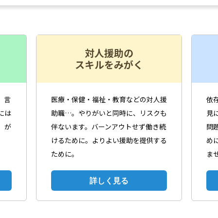
対人援助の
スキルをみがく
―言
医療・保健・福祉・教育などの対人援
依
には
助職…。やりがいと同時に、リスクも
見
）が
伴ないます。バーンアウトせず働き続
問
けるために。よりよい援助を提供する
め
ために。
ま
詳しく見る