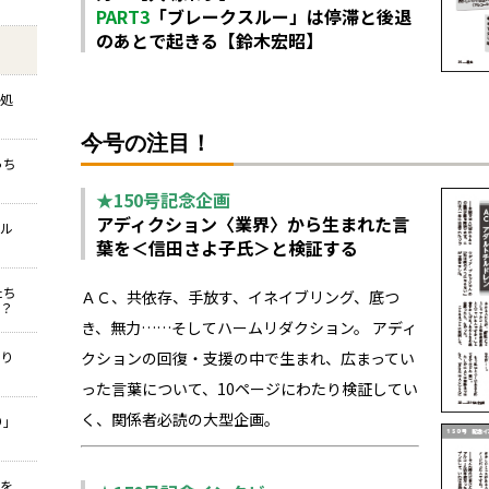
PART3
「ブレークスルー」は停滞と後退
のあとで起きる【鈴木宏昭】
対処
今号の注目！
っち
★150号記念企画
アディクション〈業界〉から生まれた言
バル
葉を＜信田さよ子氏＞と検証する
たち
ＡＣ、共依存、手放す、イネイブリング、底つ
？
き、無力……そしてハームリダクション。 アディ
怒り
クションの回復・支援の中で生まれ、広まってい
った言葉について、10ページにわたり検証してい
く、関係者必読の大型企画。
り」
ろを