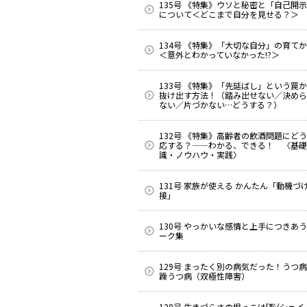
135号 《特集》ウソと秘密と「自己開
について＜どこまで自分を見せる？＞
134号 《特集》「大切な自分」の育て
＜意外とわかっていなかった!?＞
133号 《特集》「先延ばし」という罠
抜け出す方法！（踏み出せない／決めら
ない／片づかない…どうする？）
132号 《特集》高齢者の飲酒問題にど
応する？——わかる、できる！ 〈基礎
識・ノウハウ・実践〉
131号 家族が使える かんたん「動機づ
接」
130号 やっかいな感情と上手につきあ
ーク集
129号 まったく別の病気だった！うつ
躁うつ病（双極性障害）
128号 生きづらさの根っこは[恥(シェイム