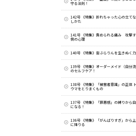
守る法則！
142号 《特集》折れちゃった心の立て
しかた
141号 《特集》責められる痛み 攻撃
側の心理
140号 《特集》宙ぶらりんを生きぬく力
139号 《特集》オーダーメイド（自分
のセルフケア！
138号 《特集》「被害者意識」の正体 
ウマをとりまくもの
137号 《特集》「罪悪感」の縛りから
になる！
136号 《特集》「がんばりすぎ」から
に降りる