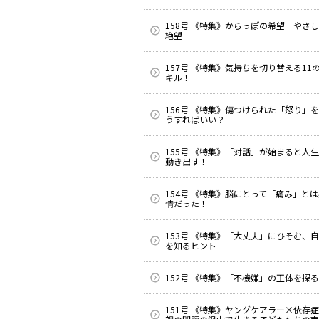
158号 《特集》からっぽの希望 やさ
絶望
157号 《特集》気持ちを切り替える11
キル！
156号 《特集》傷つけられた「怒り」
うすればいい？
155号 《特集》「対話」が始まると人
動き出す！
154号 《特集》脳にとって「痛み」と
情だった！
153号 《特集》「大丈夫」にひそむ、
を知るヒント
152号 《特集》「不機嫌」の正体を探る
151号 《特集》ヤングケアラー×依