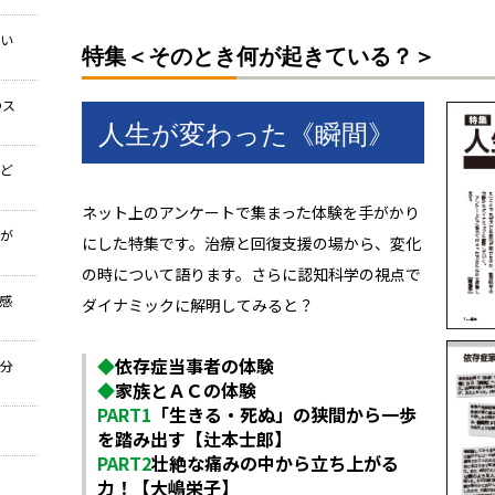
しい
特集＜そのとき何が起きている？＞
のス
人生が変わった《瞬間》
をど
ネット上のアンケートで集まった体験を手がかり
生が
にした特集です。治療と回復支援の場から、変化
の時について語ります。さらに認知科学の視点で
は感
ダイナミックに解明してみると？
◆
依存症当事者の体験
自分
◆
家族とＡＣの体験
PART1
「生きる・死ぬ」の狭間から一歩
を踏み出す【辻本士郎】
PART2
壮絶な痛みの中から立ち上がる
存症
力！【大嶋栄子】