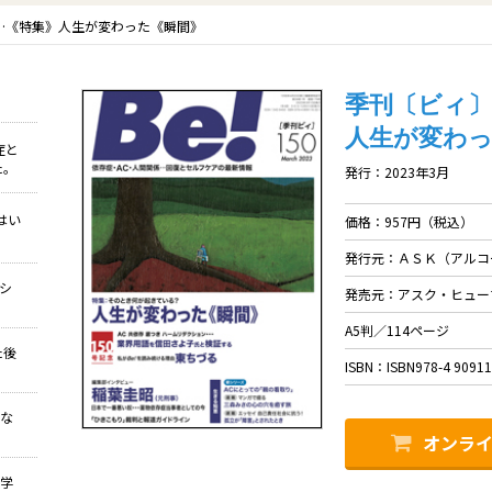
号……《特集》人生が変わった《瞬間》
季刊〔ビィ〕B
人生が変わ
症と
た。
発行：2023年3月
はい
価格：957円（税込）
発行元：ＡＳＫ（アルコ
クシ
発売元：アスク・ヒュー
A5判／114ページ
た後
ISBN：ISBN978-4 90911
れな
オンラ
理学