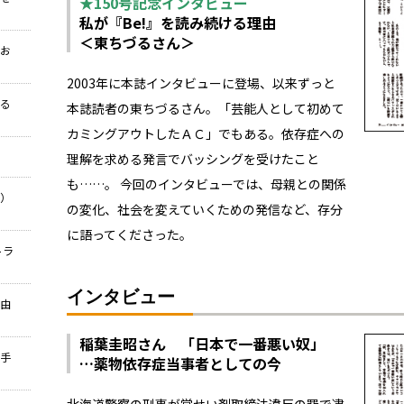
★150号記念インタビュー
私が『Be!』を読み続ける理由
＜東ちづるさん＞
なお
2003年に本誌インタビューに登場、以来ずっと
する
本誌読者の東ちづるさん。「芸能人として初めて
カミングアウトしたＡＣ」でもある。依存症への
理解を求める発言でバッシングを受けたこと
も……。 今回のインタビューでは、母親との関係
流）
の変化、社会を変えていくための発信など、存分
に語ってくださった。
トラ
インタビュー
自由
稲葉圭昭さん 「日本で一番悪い奴」
上手
…薬物依存症当事者としての今