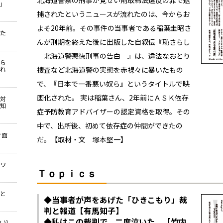
北海道警察の刑事が覚せい剤取締法違反の罪で逮
示」
捕されたというニュースが流れたのは、今からお
よそ20年前。その事件の当事者である稲葉圭昭さ
かた
んが刑期を終えた後に出版した自叙伝『恥さらし
―北海道警悪徳刑事の告白―』は、違法なおとり
から
れ
捜査など北海道警の実態を赤裸々に暴いたもの
で、『日本で一番悪い奴ら』というタイトルで映
画化された。 実は稲葉さん、2年前にＡＳＫ依存
う対
知
症予防教育アドバイザーの認定資格を取得。その
中で、出所後、初めて依存症の仲間ができたの
け面
だ。【取材・文 塚本堅一】
うワ
Ｔｏｐｉｃｓ
病と
◆当事者が声をあげた「ひきこもり」裁
判と報道【有馬知子】
◆私はこの裁判で、二度泣いた。【竹内
)]