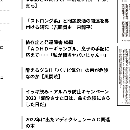
真弓】
「ストロング系」と問題飲酒の関連を裏
付ける研究【吉岡貴史 宋龍平】
か
依存症と発達障害 続編
葉に
「ＡＤＨＤ＋ギャンブル」息子の手記に
応えて……「私が相当ヤバいじゃん…」
酔えるグミ!?「パリピ気分」の何が危険
なのか【風間暁】
ロコ
イッキ飲み・アルハラ防止キャンペーン
2023「泥酔させた日は、命を危険にさら
した日だ」
2022年に出たアディクション＋ＡＣ関連
の本