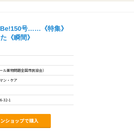
e!150号……《特集》
った《瞬間》
ール薬物問題全国市民協会）
マン・ケア
6-32-1
インショップで購入