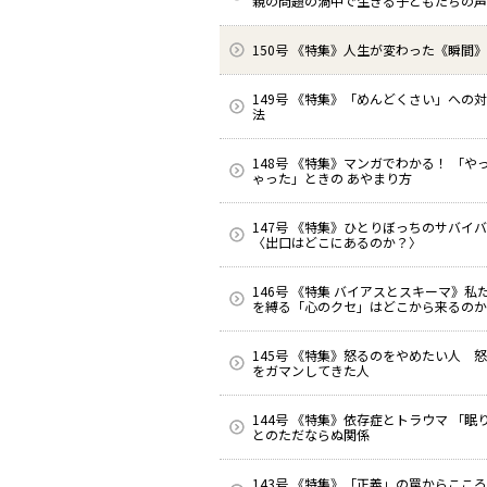
親の問題の渦中で生きる子どもたちの声
150号 《特集》人生が変わった《瞬間》
149号 《特集》「めんどくさい」への
法
148号 《特集》マンガでわかる！ 「や
ゃった」ときの あやまり方
147号 《特集》ひとりぼっちのサバイ
〈出口はどこにあるのか？〉
146号 《特集 バイアスとスキーマ》私
を縛る「心のクセ」はどこから来るのか
145号 《特集》怒るのをやめたい人 
をガマンしてきた人
144号 《特集》依存症とトラウマ 「眠
とのただならぬ関係
143号 《特集》「正義」の罠からここ