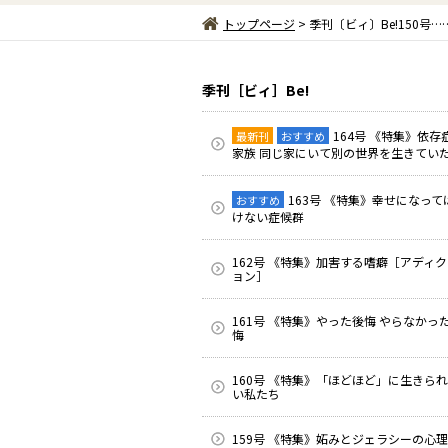
トップページ
> 季刊〔ビィ〕Be!150
季刊［ビィ］Be!
164号 《特集》依存
最新刊
おすすめ
家族 同じ家にいて別の世界を生きてい
163号 《特集》幸せになって
おすすめ
けない症候群
162号 《特集》加害する嗜癖［アディ
ョン］
161号 《特集》やった後悔 やらなかっ
悔
160号 《特集》「ほどほど」に生きら
い私たち
159号 《特集》妬みとジェラシーの心