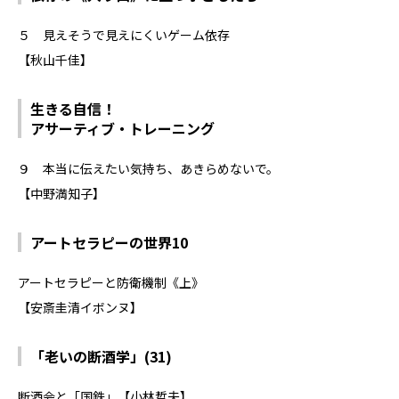
５ 見えそうで見えにくいゲーム依存
【秋山千佳】
生きる自信！
アサーティブ・トレーニング
９ 本当に伝えたい気持ち、あきらめないで。
【中野満知子】
アートセラピーの世界10
アートセラピーと防衛機制《上》
【安斎圭清イボンヌ】
「老いの断酒学」(31)
断酒会と「国鉄」【小林哲夫】