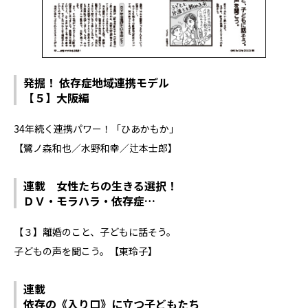
発掘！ 依存症地域連携モデル
【５】大阪編
34年続く連携パワー！「ひあかもか」
【鷺ノ森和也／水野和幸／辻本士郎】
連載 女性たちの生きる選択！
ＤＶ・モラハラ・依存症…
【３】離婚のこと、子どもに話そう。
子どもの声を聞こう。【東玲子】
連載
依存の《入り口》に立つ子どもたち