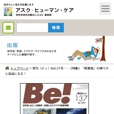
トップページ
> 季刊〔ビィ〕Be!137号……《特集》「罪悪感」の縛りか
ら自由になる！