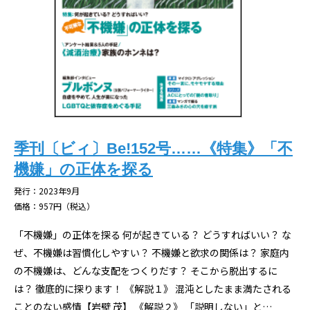
季刊〔ビィ〕Be!152号……《特集》「不
機嫌」の正体を探る
発行：2023年9月
価格：957円（税込）
「不機嫌」の正体を探る 何が起きている？ どうすればいい？ な
ぜ、不機嫌は習慣化しやすい？ 不機嫌と欲求の関係は？ 家庭内
の不機嫌は、どんな支配をつくりだす？ そこから脱出するに
は？ ――徹底的に探ります！ 《解説１》 混沌としたまま満たされる
ことのない感情【岩壁 茂】 《解説２》 「説明しない」と…