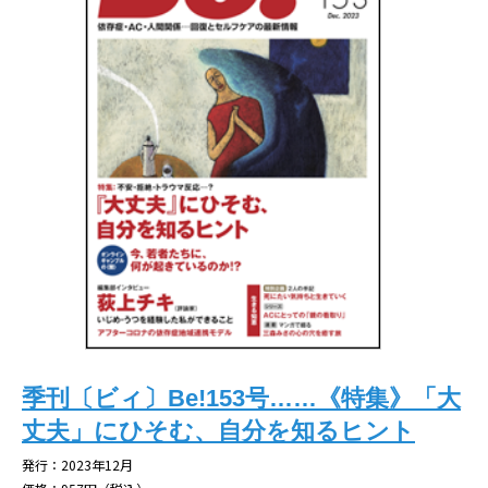
季刊〔ビィ〕Be!153号……《特集》「大
丈夫」にひそむ、自分を知るヒント
発行：2023年12月