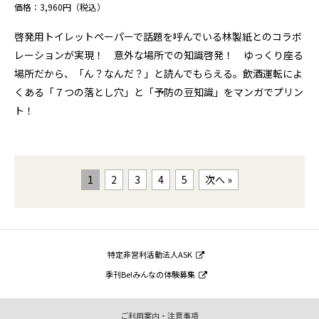
価格：3,960円（税込）
啓発用トイレットペーパーで話題を呼んでいる林製紙とのコラボ
レーションが実現！ 意外な場所での知識啓発！ ゆっくり座る
場所だから、「ん？なんだ？」と読んでもらえる。飲酒運転によ
くある「７つの落とし穴」と「予防の豆知識」をマンガでプリン
ト！
1
2
3
4
5
次へ »
特定非営利活動法人ASK
季刊Be!みんなの体験募集
ご利用案内・注意事項