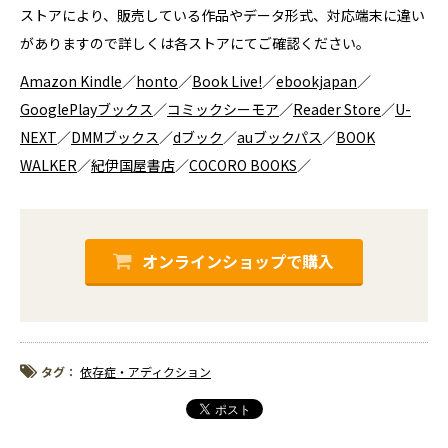
ストアにより、販売している作品やデータ形式、対応端末に違い
がありますので詳しくは各ストアにてご確認ください。
Amazon Kindle
／
honto
／
Book Live!
／
ebookjapan
／
GooglePlayブックス
／
コミックシーモア
／
Reader Store
／
U-
NEXT
／
DMMブックス
／
dブック
／
auブックパス
／
BOOK
WALKER
／
紀伊国屋書店
／
COCORO BOOKS
／
オンラインショップで購入
タグ：
依存症・アディクション