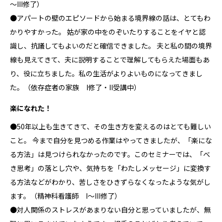
～III修了）
●アパートの壁のエピソードから始まる境界線の話は、とてもわ
かりやすかった。 姑が家の中をのぞいたりすることをイヤと認
識し、抗議してもよいのだと確信できました。 夫と私の間の境界
線も見えてきて、夫に説明することで理解してもらえた場面もあ
り、役に立ちました。私の生活がよりよいものになってきまし
た。（依存症者の家族 I修了・II受講中）
楽になれた！
●50年以上も生きてきて、その生き方を変えるのはとても難しい
こと。 今まで自分を見つめる作業はやってきましたが、「楽にな
る方法」は見つけられなかったのです。このセミナーでは、「べ
き思考」の落とし穴や、気持ちを「わたしメッセージ」に変換す
る方法などがわかり、苦しさをひきずらなくなったような気がし
ます。（精神科看護師 I～III修了）
●対人関係のストレスがあまりない自分と思っていましたが、無