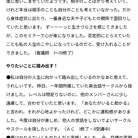
理に思いこませていたようです。相手のことばかり考えていて、
けれど本当は相手のことも自分のことも考えていなかった。だか
ら身体症状に出たり、一番身近な夫や子どもとの関係で空回りし
ていたと思います。 ずーーーっと生きづらさを感じてきました
が、このセミナーで心が楽になりました。否定的にとらえていた
ことも私の人生のこやしになっているのだと、受け入れることが
できました。（看護師 I～III修了）
やりたいことに踏み出す！
●私は自分の人生に向かって踏み出しているのかなあと思えて、
うれしいです。 昨日、一年間所属していた英会話サークルから抜
けました。 レベルは物足りないのに、他のメンバーさんに少し
遠慮して、合わせていたと思います。 「あなたがいると助かる」
と言われ、それが心地よかったけれど、どこかに違和感がありま
した。今度は自分が楽しめ、他人の世話をしないでよいサークル
やスクールを探したいです。（ＡＣ I修了・II受講中）
●夢はかなえていくものなんだと実感しました。 今、目標の実現