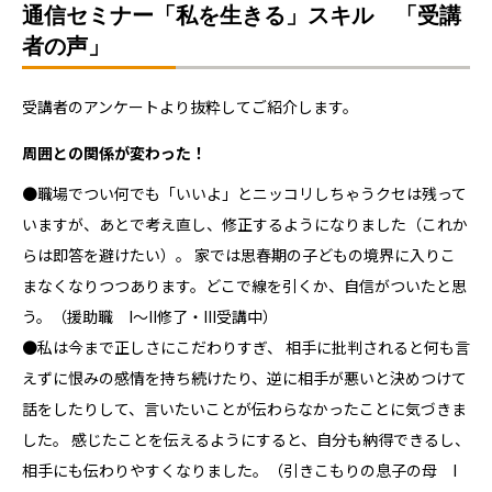
通信セミナー「私を生きる」スキル 「受講
者の声」
受講者のアンケートより抜粋してご紹介します。
周囲との関係が変わった！
●職場でつい何でも「いいよ」とニッコリしちゃうクセは残って
いますが、あとで考え直し、修正するようになりました（これか
らは即答を避けたい）。 家では思春期の子どもの境界に入りこ
まなくなりつつあります。どこで線を引くか、自信がついたと思
う。（援助職 I～II修了・III受講中）
●私は今まで正しさにこだわりすぎ、 相手に批判されると何も言
えずに恨みの感情を持ち続けたり、逆に相手が悪いと決めつけて
話をしたりして、言いたいことが伝わらなかったことに気づきま
した。 感じたことを伝えるようにすると、自分も納得できるし、
相手にも伝わりやすくなりました。（引きこもりの息子の母 I