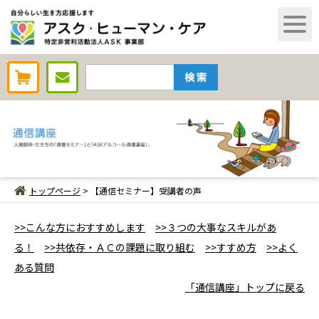
AHCオンラインショップ
トップページ
> 【通信セミナー】受講者の声
>>こんな方におすすめします
>>３つの大事なスキルがあ
る！
>>共依存・ＡＣの課題に取り組む
>>すすめ方
>>よく
ある質問
「通信講座」トップに戻る