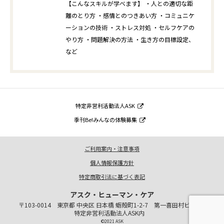
【こんなスキルが学べます】 ・人との適切な距
離のとり方 ・感情とのつきあい方 ・コミュニケ
ーションの技術 ・ストレス対処 ・セルフケアの
やり方 ・問題解決の方法 ・生き方の目標設定、
など
特定非営利活動法人ASK
季刊Be!みんなの体験募集
ご利用案内・注意事項
個人情報保護方針
特定商取引法に基づく表記
アスク・ヒューマン・ケア
〒103-0014 東京都 中央区 日本橋 蛎殻町1-2-7 第一喜田村ビル1階
特定非営利活動法人ASK内
©2021 ASK