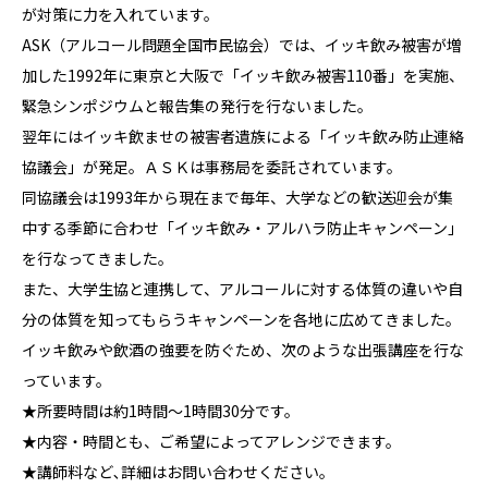
が対策に力を入れています。
ASK（アルコール問題全国市民協会）では、イッキ飲み被害が増
加した1992年に東京と大阪で「イッキ飲み被害110番」を実施、
緊急シンポジウムと報告集の発行を行ないました。
翌年にはイッキ飲ませの被害者遺族による「イッキ飲み防止連絡
協議会」が発足。ＡＳＫは事務局を委託されています。
同協議会は1993年から現在まで毎年、大学などの歓送迎会が集
中する季節に合わせ「イッキ飲み・アルハラ防止キャンペーン」
を行なってきました。
また、大学生協と連携して、アルコールに対する体質の違いや自
分の体質を知ってもらうキャンペーンを各地に広めてきました。
イッキ飲みや飲酒の強要を防ぐため、次のような出張講座を行な
っています。
★所要時間は約1時間～1時間30分です。
★内容・時間とも、ご希望によってアレンジできます。
★講師料など､詳細はお問い合わせください。