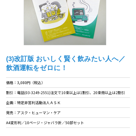
(3)改訂版 おいしく賢く飲みたい人へ／
飲酒運転をゼロに！
価格：3,080円（税込）
割引：電話(03-3249-2551)注文で10束以上は1割引、20束冊以上は2割引
企画：特定非営利活動法人ＡＳＫ
発売：アスク・ヒューマン・ケア
A4変形判／10ページ・ジャバラ折／50部セット