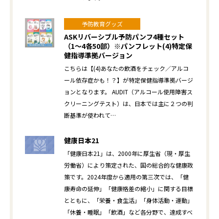
予防教育グッズ
ASKリバーシブル予防パンフ4種セット
（1～4各50部）※パンフレット(4)特定保
健指導準拠バージョン
こちらは【(4)あなたの飲酒をチェック／アルコ
ール依存症かも！？】が特定保健指導準拠バージ
ョンとなります。 AUDIT（アルコール使用障害ス
クリーニングテスト）は、日本では主に２つの判
断基準が使われて…
健康日本21
「健康日本21」は、2000年に厚生省（現・厚生
労働省）により策定された、国の総合的な健康政
策です。2024年度から適用の第三次では、「健
康寿命の延伸」「健康格差の縮小」に関する目標
とともに、「栄養・食生活」「身体活動・運動」
「休養・睡眠」「飲酒」など各分野で、達成すべ