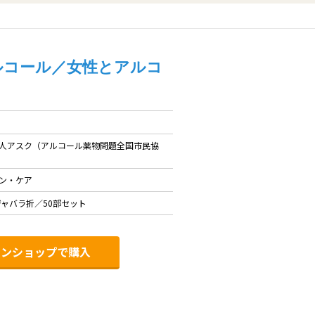
アルコール／女性とアルコ
人アスク（アルコール薬物問題全国市民協
ン・ケア
ジャバラ折／50部セット
インショップで購入