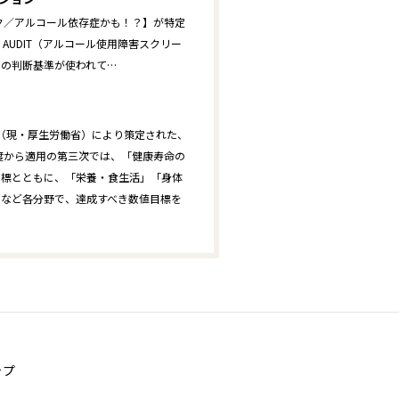
ック／アルコール依存症かも！？】が特定
AUDIT（アルコール使用障害スクリー
の判断基準が使われて…
省（現・厚生労働省）により策定された、
年度から適用の第三次では、「健康寿命の
目標とともに、「栄養・食生活」「身体
」など各分野で、達成すべき数値目標を
ップ