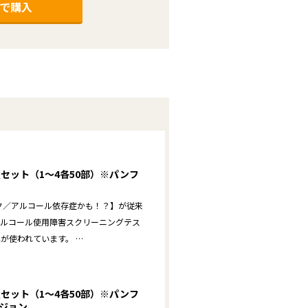
で購入
セット（1～4各50部）※パンフ
ック／アルコール依存症かも！？】が従来
（アルコール使用障害スクリーニングテス
が使われています。 …
セット（1～4各50部）※パンフ
ージョン