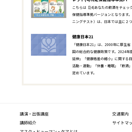
こちらは【(4)あなたの飲酒をチェ
保健指導準拠バージョンとなります。 
ニングテスト）は、日本では主に２つ
健康日本21
「健康日本21」は、2000年に厚生
国の総合的な健康政策です。2024
延伸」「健康格差の縮小」に関する
活動・運動」「休養・睡眠」「飲酒
定めています。
講演・出張講座
交通案内
講師紹介
サイトマ
アスク・ヒューマン・ケアとは