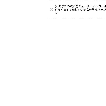
(4)あなたの飲酒をチェック／アルコー
存症かも！？※特定保健指導準拠バージ
ン