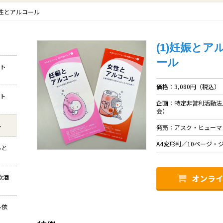
女性とアルコール
(1)妊娠と
ール
ット
価格：3,080円（税込）
ット
企画：特定非営利活動法
会）
ル
発売：アスク・ヒューマ
A4変形判／10ページ・
ルと
オンラ
飲酒
ル依