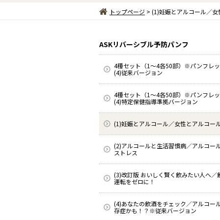
トップページ
> (1)妊娠とアルコール／
ASKリバーシブル予防パンフ
4種セット（1～4各50部）※パンフレ
(4)従来バージョン
4種セット（1～4各50部）※パンフレ
(4)特定保健指導準拠バージョン
(1)妊娠とアルコール／女性とアルコー
(2)アルコールと生活習慣病／アルコー
ストレス
(3)改訂版 おいしく賢く飲みたい人へ／
運転をゼロに！
(4)あなたの飲酒をチェック／アルコー
存症かも！？※従来バージョン