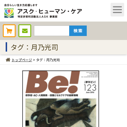
AHCオンラインショップ
タグ：月乃光司
トップページ
> タグ：月乃光司