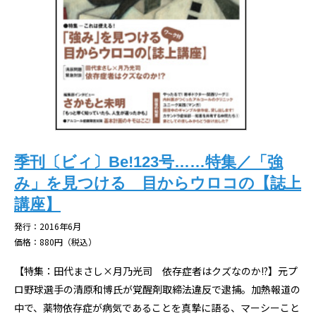
季刊〔ビィ〕Be!123号……特集／「強
み」を見つける 目からウロコの【誌上
講座】
発行：2016年6月
価格：880円（税込）
【特集：田代まさし×月乃光司 依存症者はクズなのか!?】元プ
ロ野球選手の清原和博氏が覚醒剤取締法違反で逮捕。加熱報道の
中で、薬物依存症が病気であることを真摯に語る、マーシーこと